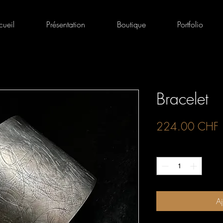
cueil
Présentation
Boutique
Portfolio
Bracelet
P
224.00 CHF
Quantité
*
Aj