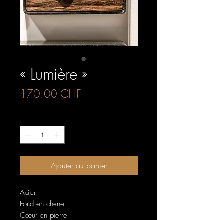
« Lumière »
Prix
170.00 CHF
Quantité
*
Ajouter au panier
Acier
Fond en chêne
Cœur en pierre