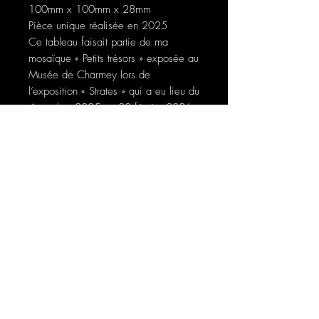
100mm x 100mm x 28mm
Pièce unique réalisée en 2025
Ce tableau faisait partie de ma
mosaïque « Petits trésors » exposée au
Musée de Charmey lors de
l’exposition « Strates » qui a eu lieu du
4 octobre 2025 au 22 février 2026.
Photos @instantsimages.ch
E-mail
S'inscrire à la newsletter
Liens & Sites amis