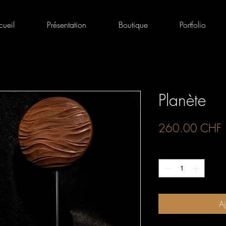
cueil
Présentation
Boutique
Portfolio
Planète
P
260.00 CHF
Quantité
*
Aj