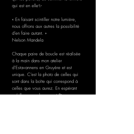
qui est en elle✨
« En faisant scintiller notre lumière,
nous offrons aux autres la possibilité
d’en faire autant. »
Nelson Mandela
Chaque paire de boucle est réalisée
à la main dans mon atelier
d’Estavannens en Gruyère et est
unique. C’est la photo de celles qui
sont dans la boîte qui correspond à
celles que vous aurez. En espérant
qu’elles vous charmeront 💫
Sur mon compte Instagram vous
pouvez retrouver un post qui les
racontent…(lien dans l'accueil)