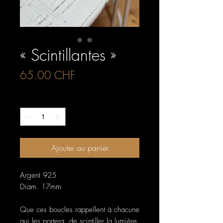
« Scintillantes »
Prix
65.00 CHF
Quantité
*
Ajouter au panier
Argent 925
Diam. 17mm
Que ces boucles rappellent à chacune
qui les portera, de scintiller la lumière